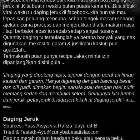
jeruk ni..Kita buat ni waktu bulan puasa kemarin...Bila sibuk
viral waktu tu daging jeruk di facebook..kita pun
tak mau
lepas kan peluang mencuba..sebab tengok macam senang
ajekan..cuma process dan menjerukkan dia tu makan masa
..tapi berbal
oi lepas tu sebab sedap
san
gat rasanya..
Quantity daging tu terpulanglah ya berapa banyak yang nak
digunakan..the rest tu garam & jus limau kasturi pun
agak2lah
..
Terimak
asih puan punya recipe ..akak minta izin
dipanjang2kan disini pula ..
'
Daging yang dipotong nipis, dijeruk dengan perahan limau
kasturi dan garam. Hanya digoreng dengan bawang besar
dan cili padi. dimakan begitu sahaja atau
dengan nasi putih
memang sedap dan membuka selera. Selalunya kita jumpa
ikan jeruk, petai jeruk & lada jeruk
kali ni daging jeruk
.'-
Rafiza
Idayu
Daging Jeruk
S
ources
:-
Yuss Aisya via Rafiza Idayu diFB
Tried & Tested:-Ayu@curlybabesatisfaction
Daging merah dalam keadaan beku atau separa beku.